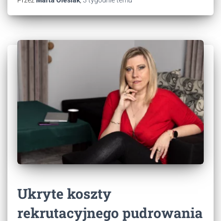
Przez
Marta Olesiak
,
3 tygodnie
temu
Ukryte koszty
rekrutacyjnego pudrowania