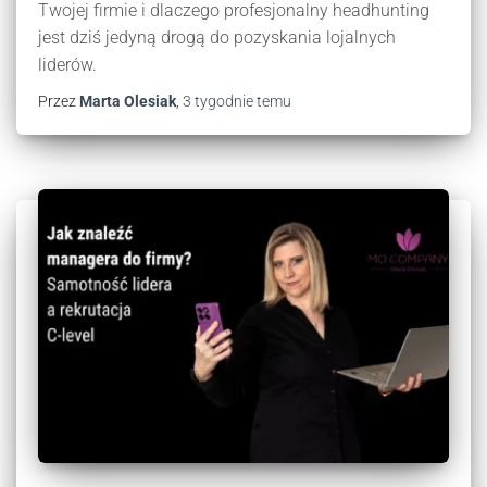
Twojej firmie i dlaczego profesjonalny headhunting
jest dziś jedyną drogą do pozyskania lojalnych
liderów.
Przez
Marta Olesiak
,
3 tygodnie
temu