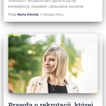
finansach i wszędzie tam, gdzie liczą się
kompetencje, charakter i dowożenie wyników.
Przez
Marta Olesiak
,
2 miesiące
temu
Prawda o rekrutacji, której