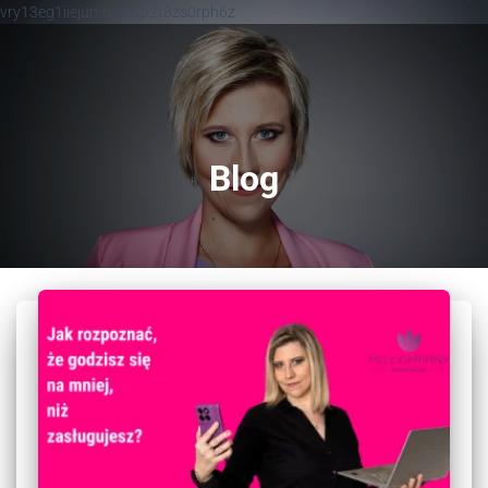
vry13eg1iiejumnzmup2t8zs0rph6z
Blog