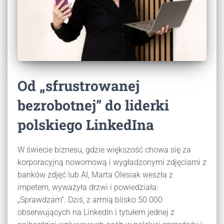
Od „sfrustrowanej
bezrobotnej” do liderki
polskiego LinkedIna
W świecie biznesu, gdzie większość chowa się za
korporacyjną nowomową i wygładzonymi zdjęciami z
banków zdjęć lub AI, Marta Olesiak weszła z
impetem, wyważyła drzwi i powiedziała:
„Sprawdzam”. Dziś, z armią blisko 50 000
obserwujących na LinkedIn i tytułem jednej z