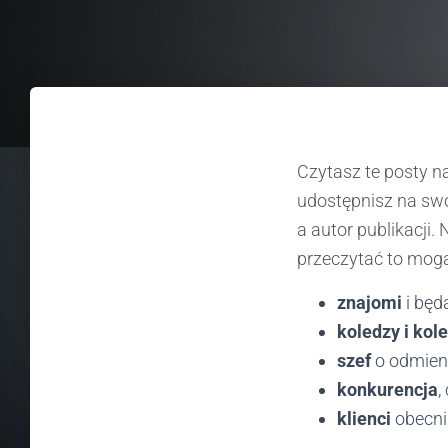
Czytasz te posty n
udostępnisz na swoi
a autor publikacji.
przeczytać to mog
znajomi
i będą
koledzy i kol
szef
o odmien
konkurencja
,
klienci
obecni 