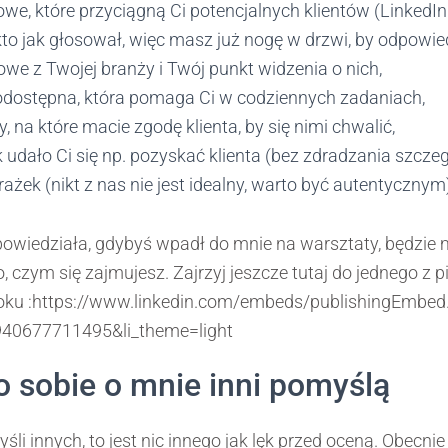
owe, które przyciągną Ci potencjalnych klientów (LinkedI
kto jak głosował, więc masz już nogę w drzwi, by odpowie
we z Twojej branży i Twój punkt widzenia o nich,
dostępna, która pomaga Ci w codziennych zadaniach,
my, na które macie zgodę klienta, by się nimi chwalić,
k udało Ci się np. pozyskać klienta (bez zdradzania szcze
ażek (nikt z nas nie jest idealny, warto być autentycznym
owiedziała, gdybyś wpadł do mnie na warsztaty, będzie m
o, czym się zajmujesz. Zajrzyj jeszcze tutaj do jednego z
roku :https://www.linkedin.com/embeds/publishingEmbed
940677711495&li_theme=light
co sobie o mnie inni pomyślą
yśli innych, to jest nic innego jak lęk przed oceną. Obecni