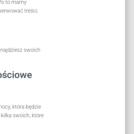
. Po to mamy
bserwować treści,
znajdziesz swoich
tościowe
ocy, która będzie
kilka swoich, które