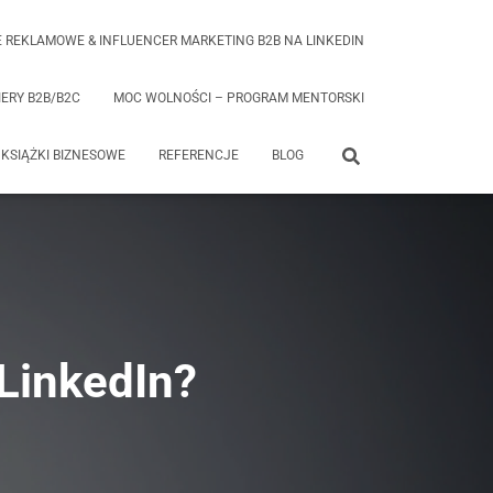
 REKLAMOWE & INFLUENCER MARKETING B2B NA LINKEDIN
ERY B2B/B2C
MOC WOLNOŚCI – PROGRAM MENTORSKI
KSIĄŻKI BIZNESOWE
REFERENCJE
BLOG
 LinkedIn?