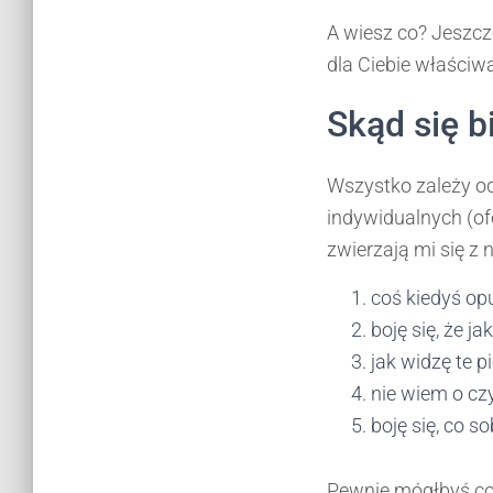
A wiesz co? Jeszcze
dla Ciebie właściwą
Skąd się b
Wszystko zależy o
indywidualnych (ofe
zwierzają mi się z 
coś kiedyś op
boję się, że j
jak widzę te p
nie wiem o cz
boję się, co s
Pewnie mógłbyś coś 