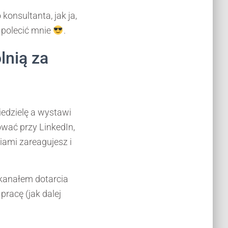
konsultanta, jak ja,
 polecić mnie
.
lnią za
iedzielę a wystawi
ować przy LinkedIn,
niami zareagujesz i
 kanałem dotarcia
pracę (jak dalej