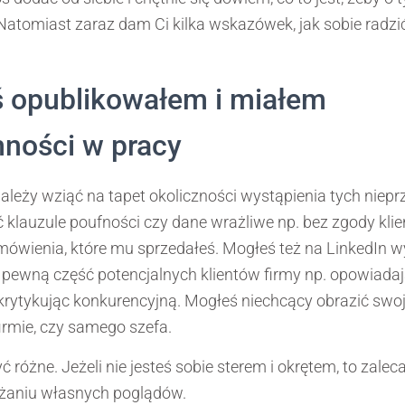
 Natomiast zaraz dam Ci kilka wskazówek, jak sobie rad
ś opublikowałem i miałem
mności w pracy
leży wziąć na tapet okoliczności wystąpienia tych niep
 klauzule poufności czy dane wrażliwe np. bez zgody klie
zamówienia, które mu sprzedałeś. Mogłeś też na LinkedIn 
pewną część potencjalnych klientów firmy np. opowiadają
 krytykując konkurencyjną. Mogłeś niechcący obrazić swoj
firmie, czy samego szefa.
 różne. Jeżeli nie jesteś sobie sterem i okrętem, to zale
żaniu własnych poglądów.