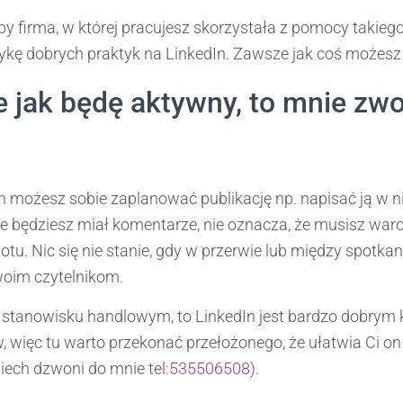
y firma, w której pracujesz skorzystała z pomocy takiego 
ykę dobrych praktyk na LinkedIn. Zawsze jak coś możesz
że jak będę aktywny, to mnie zwo
n możesz sobie zaplanować publikację np. napisać ją w n
 że będziesz miał komentarze, nie oznacza, że musisz war
płotu. Nic się nie stanie, gdy w przerwie lub między spotka
oim czytelnikom.
a stanowisku handlowym, to LinkedIn jest bardzo dobrym
 więc tu warto przekonać przełożonego, że ułatwia Ci on 
 niech dzwoni do mnie
tel:535
506508
).