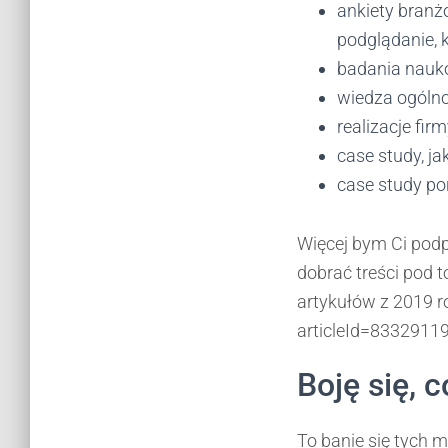
ankiety branż
podglądanie, 
badania nauko
wiedza ogólno
realizacje fir
case study, ja
case study por
Więcej bym Ci podp
dobrać treści pod t
artykułów z 2019 
articleId=8332911
Boję się, 
To banie się tych m