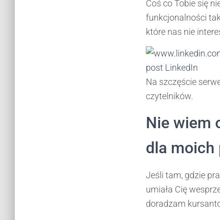
Coś co Tobie się n
funkcjonalności tak
które nas nie intere
post LinkedIn
Na szczęście serwe
czytelników.
Nie wiem o
dla moich 
Jeśli tam, gdzie p
umiała Cię wesprze
doradzam kursanto