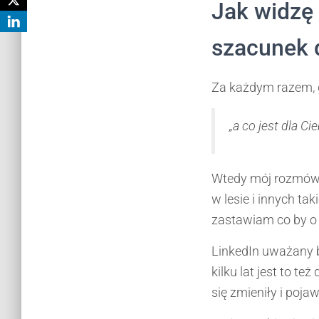
Jak widzę 
szacunek 
Za każdym razem, 
„a co jest dla Ci
Wtedy mój rozmówc
w lesie i innych ta
zastawiam co by o
LinkedIn uważany b
kilku lat jest to t
się zmieniły i pojaw