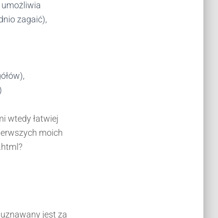
n umożliwia
dnio zagaić),
gółów),
)
i wtedy łatwiej
 pierwszych moich
.html?
e uznawany jest za