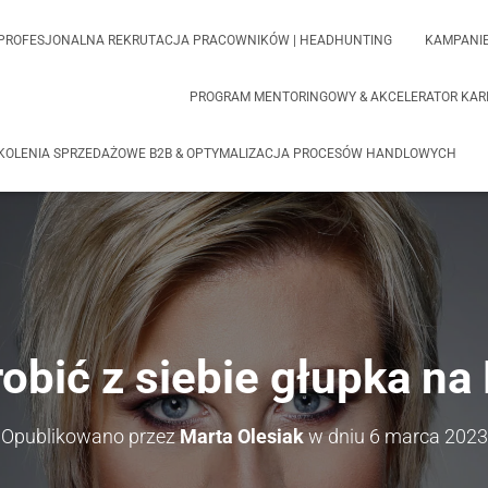
PROFESJONALNA REKRUTACJA PRACOWNIKÓW | HEADHUNTING
KAMPANIE
PROGRAM MENTORINGOWY & AKCELERATOR KARI
KOLENIA SPRZEDAŻOWE B2B & OPTYMALIZACJA PROCESÓW HANDLOWYCH
robić z siebie głupka na
Opublikowano przez
Marta Olesiak
w dniu
6 marca 2023