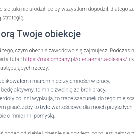
 się taki nie urodził, co by wszystkim dogodził, dlatego 
 strategię.
iorą Twoje obiekcje
d tego, czym obecnie zawodowo się zajmujesz. Podczas 
rta tutaj:
https://mocompany.pl/oferta-marta-olesiak/
) k
następujących rzeczy:
ublikowałem i miałem nieprzyjemności w pracy,
ak będę aktywny, to mnie zwolnią za brak pracy,
ierdoły co inni wypisują, to tracę szacunek do tego miejsca
ym pisać, żeby to było wartościowe dla moich przyszłych 
obie o mnie inni pomyślą.
dodać od siebie i chętnie się dowiem, co to jest, żeby o