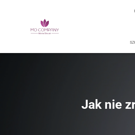
vry13eg1iiejumnzmup2t8zs0rph6z
SZ
Jak nie z