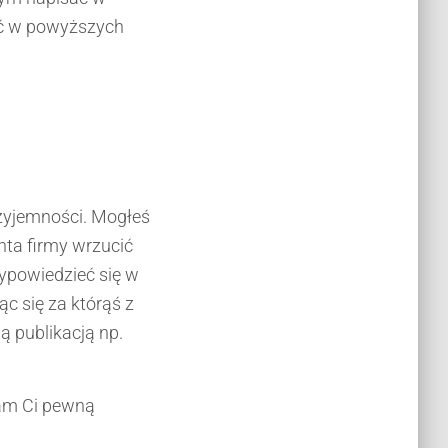
zić w powyższych
rzyjemności. Mogłeś
nta firmy wrzucić
wypowiedzieć się w
c się za którąś z
ą publikacją np.
cam Ci pewną