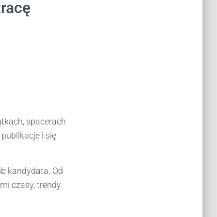
tracę
tkach, spacerach
publikacje i się
ub kandydata. Od
imi czasy, trendy