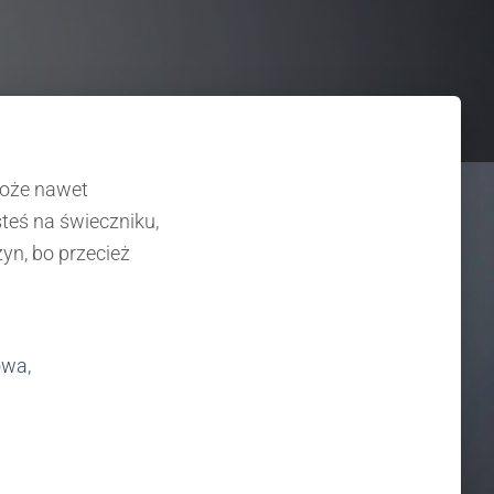
może nawet
steś na świeczniku,
zyn, bo przecież
owa,