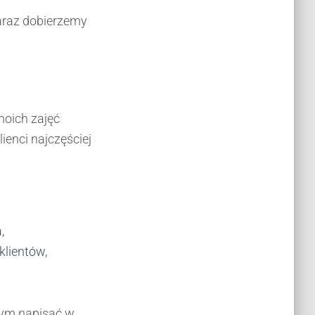
zaraz dobierzemy
moich zajęć
lienci najczęściej
,
klientów,
 tym napisać w