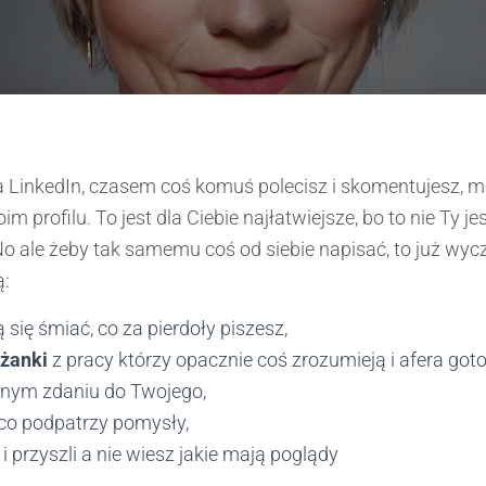
a LinkedIn, czasem coś komuś polecisz i skomentujesz, 
m profilu. To jest dla Ciebie najłatwiejsze, bo to nie Ty je
 No ale żeby tak samemu coś od siebie napisać, to już wyc
ą:
 się śmiać, co za pierdoły piszesz,
eżanki
z pracy którzy opacznie coś zrozumieją i afera got
nym zdaniu do Twojego,
 co podpatrzy pomysły,
i przyszli a nie wiesz jakie mają poglądy