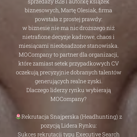
sprzedaży B2B i autorkę książek
biznesowych, Martę Olesiak, firma
powstała z prostej prawdy:
w biznesie nie ma nic droższego niż
nietrafione decyzje kadrowe, chaos i
miesiącami nieobsadzone stanowiska.
MOCompany to partner dla organizacji,
które zamiast setek przypadkowych CV
oczekują precyzyjnie dobranych talentów
generujących realne zyski.
Dlaczego liderzy rynku wybierają
MOCompany?
Rekrutacja Snajperska (Headhunting) z
pozycją Lidera Rynku:
Sukces rekrutacji typu Executive Search