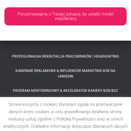
Porozmawiajmy o Twojej sytuacji, by ustalić model
współpracy
PROFESJONALNA REKRUTACJA PRACOWNIKÓW | HEADHUNTING
KAMPANIE REKLAMOWE & INFLUENCER MARKETING B2B NA
LINKEDIN
PROGRAM MENTORINGOWY & AKCELERATOR KARIERY B2B/B2C
Strona korzysta z cookies.Wyrażam zgodę na przetwarzanie
MOC WOLNOŚCI – PROGRAM MENTORSKI
danych przez cookies w celu prawidłowego działania strony,
realizacji usług zgodnie z Polityką Prywatności oraz w celach
SZKOLENIA SPRZEDAŻOWE B2B & OPTYMALIZACJA PROCESÓW
HANDLOWYCH
analitycznych. Dokładne informacje dotyczące zbieranych danych