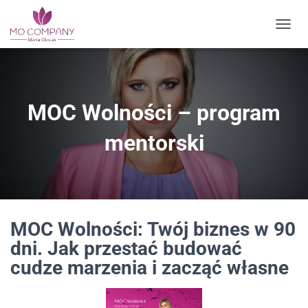
vry13eg1iiejumnzmup2t8zs0rph6z
PRZEŁ
MOC Wolności – program
mentorski
MOC Wolności: Twój biznes w 90
dni. Jak przestać budować
cudze marzenia i zacząć własne