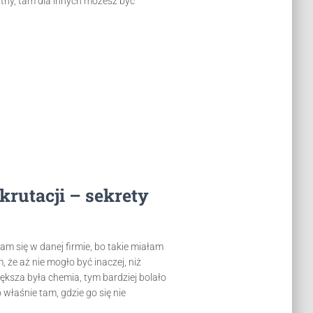
tny, tam dla innych możesz być
ekrutacji – sekrety
m się w danej firmie, bo takie miałam
że aż nie mogło być inaczej, niż
iększa była chemia, tym bardziej bolało
 właśnie tam, gdzie go się nie