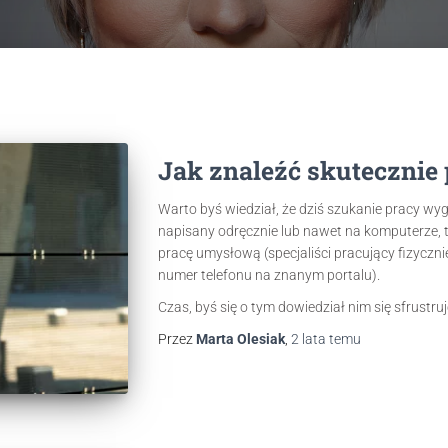
Jak znaleźć skutecznie 
Warto byś wiedział, że dziś szukanie pracy wygl
napisany odręcznie lub nawet na komputerze, to 
pracę umysłową (specjaliści pracujący fizyczni
numer telefonu na znanym portalu).
Czas, byś się o tym dowiedział nim się sfrustru
Przez
Marta Olesiak
,
2 lata
temu