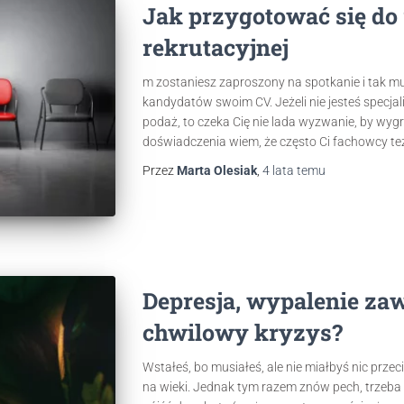
Jak przygotować się d
rekrutacyjnej
m zostaniesz zaproszony na spotkanie i tak mus
kandydatów swoim CV. Jeżeli nie jesteś specjali
podaż, to czeka Cię nie lada wyzwanie, by wyg
doświadczenia wiem, że często Ci fachowcy też
Przez
Marta Olesiak
,
4 lata
temu
Depresja, wypalenie z
chwilowy kryzys?
Wstałeś, bo musiałeś, ale nie miałbyś nic przeci
na wieki. Jednak tym razem znów pech, trzeba b