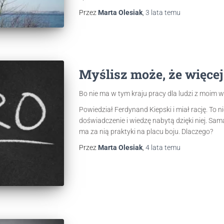
Przez
Marta Olesiak
,
3 lata
temu
Myślisz może, że więce
Bo nie ma w tym kraju pracy dla ludzi z moim 
Powiedział Ferdynand Kiepski i miał rację. To n
doświadczenie i wiedzę nabytą dzięki niej. Sama t
ma za nią praktyki na placu boju. Dlaczego?
Przez
Marta Olesiak
,
4 lata
temu