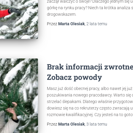
zaczął walczyć o swoje? Dlaczego jednym się u
górkę na rynku pracy? Niech ta krótka analiza syt
drogowskazem.
Przez
Marta Olesiak
,
2 lata
temu
Brak informacji zwrotnej
Zobacz powody
Masz już dość obecnej pracy, albo nawet jej już
poszukiwania nowego pracodawcy. Warto się do
strzelać ślepakami. Dlatego właśnie przygotowa
dowiesz się na co rekruterzy często zwracają
rozmowie kwalifikacyjnej. Czy jesteś na to go
Przez
Marta Olesiak
,
3 lata
temu