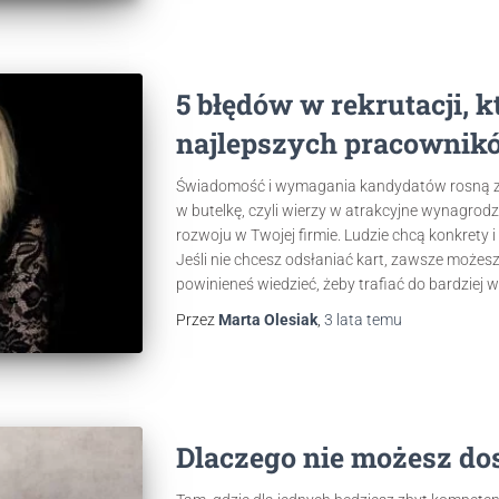
5 błędów w rekrutacji, k
najlepszych pracownik
Świadomość i wymagania kandydatów rosną z ro
w butelkę, czyli wierzy w atrakcyjne wynagrodz
rozwoju w Twojej firmie. Ludzie chcą konkrety i
Jeśli nie chcesz odsłaniać kart, zawsze możes
powinieneś wiedzieć, żeby trafiać do bardziej
Przez
Marta Olesiak
,
3 lata
temu
Dlaczego nie możesz dos