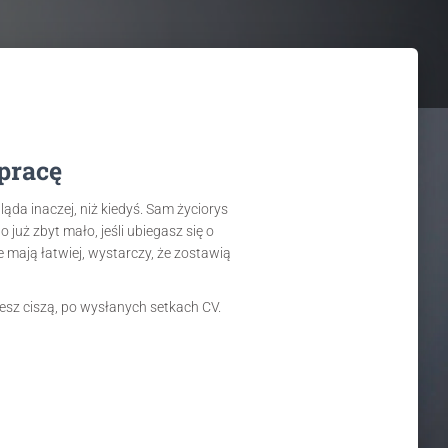
pracę
ąda inaczej, niż kiedyś. Sam życiorys
już zbyt mało, jeśli ubiegasz się o
e mają łatwiej, wystarczy, że zostawią
jesz ciszą, po wysłanych setkach CV.