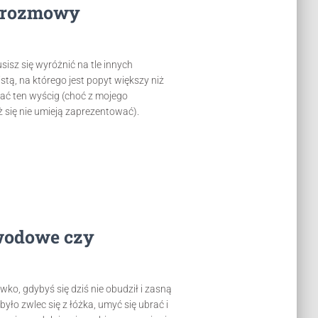
o rozmowy
isz się wyróżnić na tle innych
stą, na którego jest popyt większy niż
rać ten wyścig (choć z mojego
 się nie umieją zaprezentować).
awodowe czy
wko, gdybyś się dziś nie obudził i zasną
yło zwlec się z łóżka, umyć się ubrać i