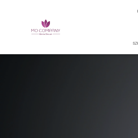
vry13eg1iiejumnzmup2t8zs0rph6z
SZ