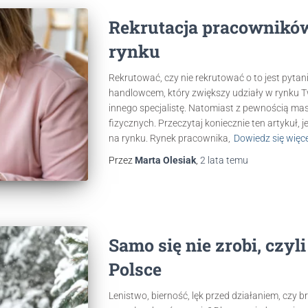
Rekrutacja pracowników 
rynku
Rekrutować, czy nie rekrutować o to jest pyt
handlowcem, który zwiększy udziały w rynku Tw
innego specjalistę. Natomiast z pewnością m
fizycznych. Przeczytaj koniecznie ten artykuł, j
na rynku. Rynek pracownika,
Dowiedz się więce
Przez
Marta Olesiak
,
2 lata
temu
Samo się nie zrobi, czy
Polsce
Lenistwo, bierność, lęk przed działaniem, czy 