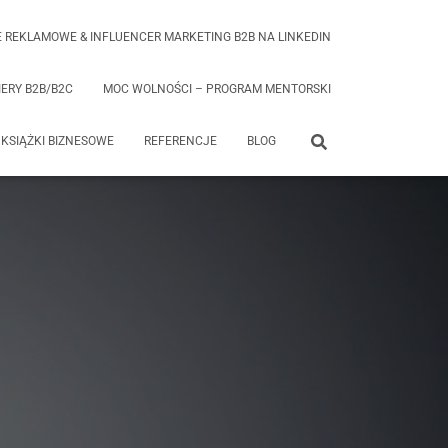
 REKLAMOWE & INFLUENCER MARKETING B2B NA LINKEDIN
ERY B2B/B2C
MOC WOLNOŚCI – PROGRAM MENTORSKI
KSIĄŻKI BIZNESOWE
REFERENCJE
BLOG