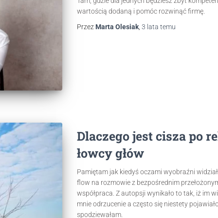
Tam, gdzie dla jednych będziesz zbyt kompeten
wartością dodaną i pomóc rozwinąć firmę.
Przez
Marta Olesiak
,
3 lata
temu
Dlaczego jest cisza po r
łowcy głów
Pamiętam jak kiedyś oczami wyobraźni widziała
flow na rozmowie z bezpośrednim przełożonym, 
współpraca. Z autopsji wynikało to tak, iż im w
mnie odrzucenie a często się niestety pojawiało
spodziewałam.