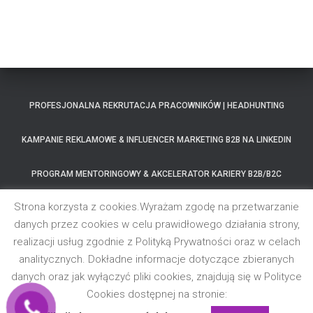
PROFESJONALNA REKRUTACJA PRACOWNIKÓW | HEADHUNTING
KAMPANIE REKLAMOWE & INFLUENCER MARKETING B2B NA LINKEDIN
PROGRAM MENTORINGOWY & AKCELERATOR KARIERY B2B/B2C
Strona korzysta z cookies.Wyrażam zgodę na przetwarzanie
MOC WOLNOŚCI – PROGRAM MENTORSKI
danych przez cookies w celu prawidłowego działania strony,
realizacji usług zgodnie z Polityką Prywatności oraz w celach
SZKOLENIA SPRZEDAŻOWE B2B & OPTYMALIZACJA PROCESÓW
HANDLOWYCH
analitycznych. Dokładne informacje dotyczące zbieranych
danych oraz jak wyłączyć pliki cookies, znajdują się w Polityce
KSIĄŻKI BIZNESOWE
REFERENCJE
BLOG
Cookies dostępnej na stronie: