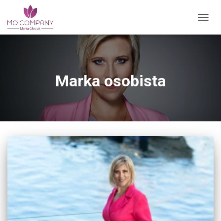
vry13eg1iiejumnzmup2t8zs0rph6z
PRZEŁ
Marka osobista