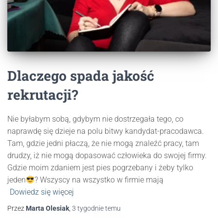
Dlaczego spada jakość
rekrutacji?
Nie byłabym sobą, gdybym nie dostrzegała tego, co
naprawdę się dzieje na polu bitwy kandydat-pracodawca.
Tam, gdzie jedni płaczą, że nie mogą znaleźć pracy, tam
drudzy, iż nie mogą dopasować człowieka do swojej firmy.
Gdzie moim zdaniem jest pies pogrzebany i żeby tylko
jeden
? Wszyscy na wszystko w firmie mają
Dowiedz się więcej
Przez
Marta Olesiak
,
3 tygodnie
temu