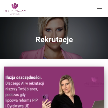
vry13eg1iiejumnzmup2t8zs0rph6z
PRZEŁ
Rekrutacje