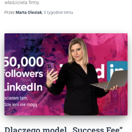
właściciela firmy.
Przez
Marta Olesiak
,
3 tygodnie
temu
Dlaczego model „Success Fee”