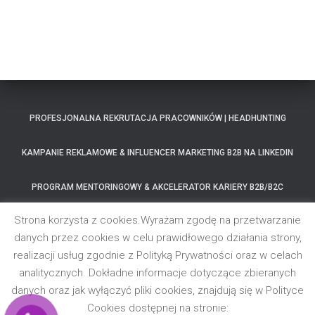
PROFESJONALNA REKRUTACJA PRACOWNIKÓW | HEADHUNTING
KAMPANIE REKLAMOWE & INFLUENCER MARKETING B2B NA LINKEDIN
PROGRAM MENTORINGOWY & AKCELERATOR KARIERY B2B/B2C
Strona korzysta z cookies.Wyrażam zgodę na przetwarzanie
MOC WOLNOŚCI – PROGRAM MENTORSKI
danych przez cookies w celu prawidłowego działania strony,
realizacji usług zgodnie z Polityką Prywatności oraz w celach
SZKOLENIA SPRZEDAŻOWE B2B & OPTYMALIZACJA PROCESÓW
HANDLOWYCH
analitycznych. Dokładne informacje dotyczące zbieranych
danych oraz jak wyłączyć pliki cookies, znajdują się w Polityce
KSIĄŻKI BIZNESOWE
REFERENCJE
BLOG
Cookies dostępnej na stronie: