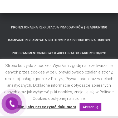
PROFESJONALNA REKRUTACJA PRACOWNIKÓW | HEADHUNTING
KAMPANIE REKLAMOWE & INFLUENCER MARKETING B2B NA LINKEDIN
PROGRAM MENTORINGOWY & AKCELERATOR KARIERY B2B/B2C
Strona korzysta z cookies.Wyrażam zgodę na przetwarzanie
MOC WOLNOŚCI – PROGRAM MENTORSKI
danych przez cookies w celu prawidłowego działania strony,
realizacji usług zgodnie z Polityką Prywatności oraz w celach
SZKOLENIA SPRZEDAŻOWE B2B & OPTYMALIZACJA PROCESÓW
HANDLOWYCH
analitycznych. Dokładne informacje dotyczące zbieranych
danych oraz jak wyłączyć pliki cookies, znajdują się w Polityce
KSIĄŻKI BIZNESOWE
REFERENCJE
BLOG
Cookies dostępnej na stronie:
Kliknij aby przeczytać dokument
.
Akceptuję
Hestia | Stworzone przez
ThemeIsle