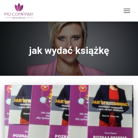
vry13eg1iiejumnzmup2t8zs0rph6z
PRZEŁ
jak wydać książkę